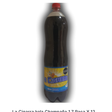
La Cigarra kola Champaña 1.7 Paca X 12