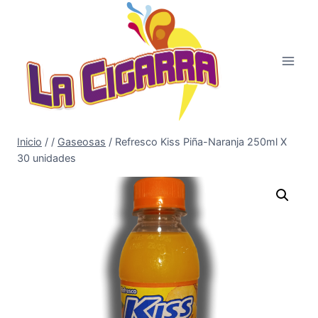
Saltar
al
contenido
Inicio
/
/
Gaseosas
/
Refresco Kiss Piña-Naranja 250ml X
30 unidades