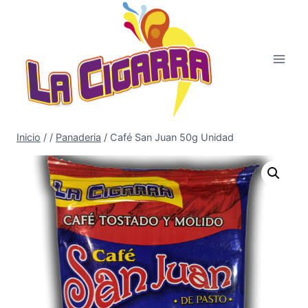
Saltar
al
contenido
Inicio
/
/
Panaderia
/
Café San Juan 50g Unidad